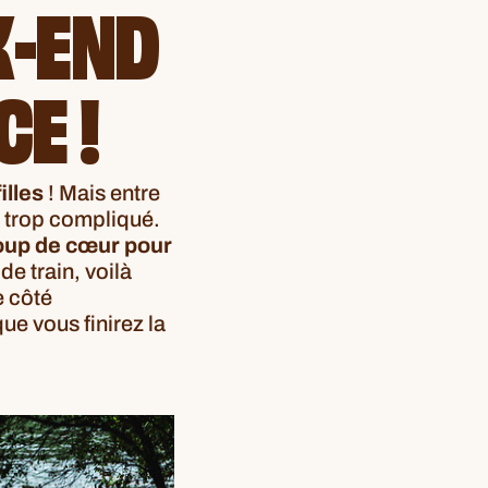
K-END
CE !
illes
! Mais entre
t trop compliqué.
coup de cœur pour
de train, voilà
e côté
ue vous finirez la