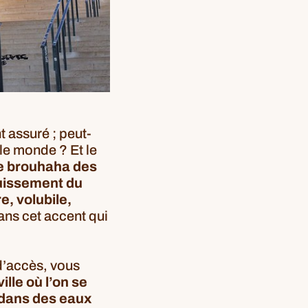
 assuré ; peut-
t le monde ? Et le
le brouhaha des
ruissement du
e, volubile,
ans cet accent qui
 d’accès, vous
ille où l’on se
r dans des eaux