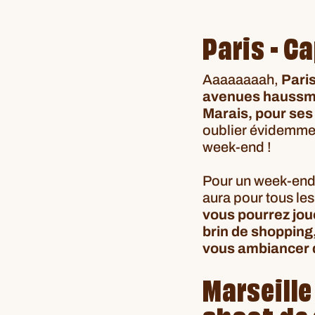
Paris - C
Aaaaaaaah,
Pari
avenues haussman
Marais, pour ses 
oublier évidemmen
week-end !
Pour un week-end e
aura pour tous le
vous pourrez joue
brin de shopping
vous ambiancer d
Marseille