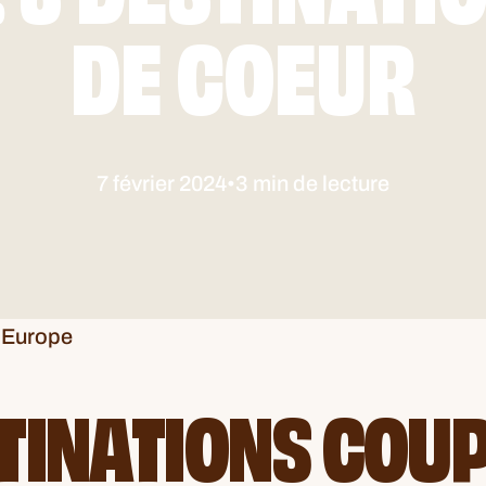
DE COEUR
7 février 2024
•
3 min de lecture
l’Europe
TINATIONS COUP