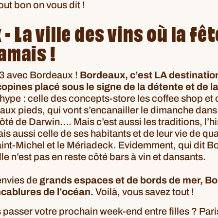
out bon on vous dit !
 La ville des vins où la fêt
jamais !
 3 avec
Bordeaux
!
Bordeaux, c’est LA destinatio
opines placé sous le signe de la détente et de l
hype : celle des concepts-store les coffee shop et
ux pieds, qui vont s’encanailler le dimanche dans 
té de Darwin…. Mais c’est aussi les traditions, l’hi
s aussi celle de ses habitants et de leur vie de quar
int-Michel et le Mériadeck. Evidemment, qui dit Bo
ille n’est pas en reste côté bars à vin et dansants.
envies de
grands espaces et de bords de mer, Bo
cablures de l’océan.
Voilà, vous savez tout !
 passer votre prochain week-end entre filles ? Pari