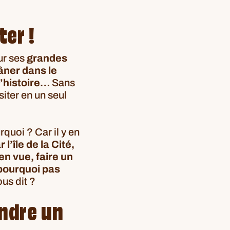
ter !
ur ses
grandes
âner dans le
d’histoire…
Sans
iter en un seul
quoi ? Car il y en
l’île de la Cité,
en vue, faire un
pourquoi pas
us dit ?
endre un