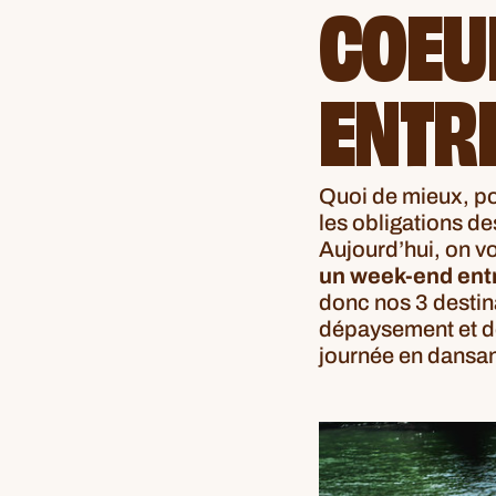
COEU
ENTRE
Quoi de mieux, po
les obligations de
Aujourd’hui, on vo
un week-end entr
donc nos 3 destina
dépaysement et déc
journée en dansan