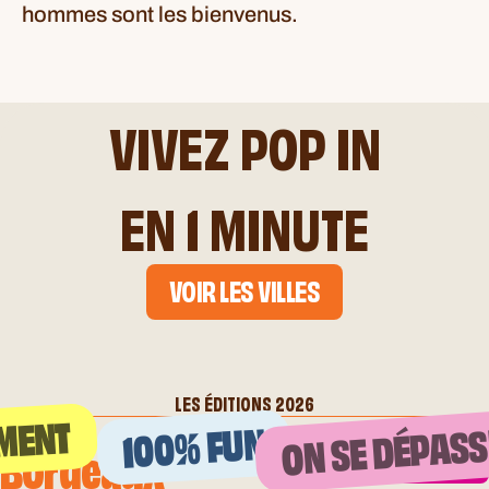
hommes sont les bienvenus.
VIVEZ POP IN
EN 1 MINUTE
CARROUSEL
VOIR LES VILLES
DE
08:15
VIDÉOS,
LES ÉDITIONS 2026
MENT
ON SE DÉPASS
100% FUN
GLISSEZ
Bordeaux
25 Avril
VOIR LA VIDÉO