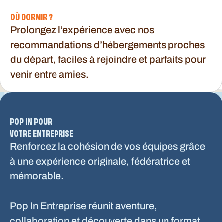
QUE FAIRE SUR PLACE ?
OÙ MANGER ?
OÙ DORMIR ?
Profitez de votre venue pour explorer la
destination, visiter les incontournables et
transformer Pop In en vrai week-end
Avant ou après l’aventure, découvrez les
bonnes adresses locales pour partager un
Prolongez l’expérience avec nos
recommandations d’hébergements proches
vrai moment de pause.
du départ, faciles à rejoindre et parfaits pour
découverte.
venir entre amies.
POP IN POUR
VOTRE ENTREPRISE
Renforcez la cohésion de vos équipes grâce
à une expérience originale, fédératrice et
mémorable.
Pop In Entreprise réunit aventure,
collaboration et découverte dans un format