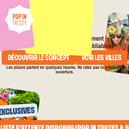
VOTRE AVENTURE URBAINE
100% FÉMININE
COMMENCE ICI
UN WEEK-END POUR :
se dépasser
🔥
découvrir une ville autrement
🔥
se créer des souvenirs inoubliables
🔥
DÉCOUVRIR LE CONCEPT
VOIR LES VILLES
Les places partent en quelques heures. Ne ratez pas la prochaine
ouverture.
EXCLUSIVES
ISTE D'ATTENTE DISPONIBLE
POP IN TROYES & BER