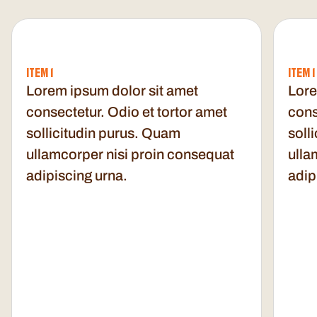
ITEM 1
ITEM 1
Lorem ipsum dolor sit amet
Lore
consectetur. Odio et tortor amet
cons
sollicitudin purus. Quam
soll
ullamcorper nisi proin consequat
ulla
adipiscing urna.
adip