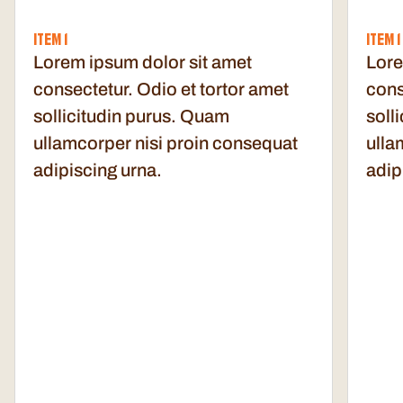
ITEM 1
ITEM 1
Lorem ipsum dolor sit amet
Lore
consectetur. Odio et tortor amet
cons
sollicitudin purus. Quam
soll
ullamcorper nisi proin consequat
ulla
adipiscing urna.
adip