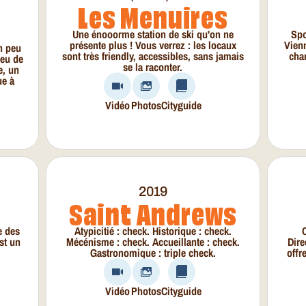
Les Menuires
Une énooorme station de ski qu'on ne
Spo
présente plus ! Vous verrez : les locaux
Vienn
n peu
sont très friendly, accessibles, sans jamais
char
peu de
se la raconter.
e, un
ue à
Vidéo
Photos
Cityguide
2019
Saint Andrews
e des
Atypicitié : check. Historique : check.
O
st un
Mécénisme : check. Accueillante : check.
Dire
Gastronomique : triple check.
offr
Vidéo
Photos
Cityguide