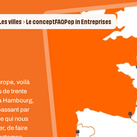
Les villes
Le concept
FAQ
Pop in Entreprises
urope, voilà
s de trente
 à Hambourg,
passant par
ce qui nous
r, de faire
ongtemps.