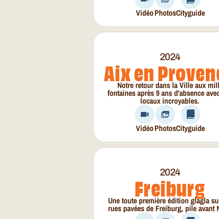
Vidéo
Photos
Cityguide
2024
Aix en Proven
Notre retour dans la Ville aux mil
fontaines après 9 ans d'absence ave
locaux incroyables.
Vidéo
Photos
Cityguide
2024
Freiburg
Une toute première édition glagla su
rues pavées de Freiburg, pile avant 