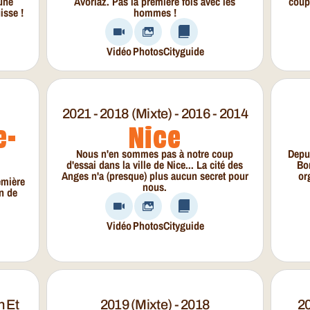
 une
Avoriaz. Pas la première fois avec les
coup
isse !
hommes !
Vidéo
Photos
Cityguide
2021 - 2018 (mixte) - 2016 - 2014
e-
Nice
Nous n'en sommes pas à notre coup
Depui
d'essai dans la ville de Nice... La cité des
Bo
Anges n'a (presque) plus aucun secret pour
or
emière
nous.
on de
Vidéo
Photos
Cityguide
n Et
2019 (mixte) - 2018
20