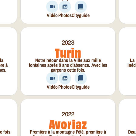
Vidéo
Photos
Cityguide
2023
Turin
la
Notre retour dans la Ville aux mille
La 
re à
fontaines après 9 ans d'absence. Avec les
inéd
nes.
garçons cette fois.
Vidéo
Photos
Cityguide
2022
Avoriaz
e fois
Première à la montagne l'été, première à
Deux