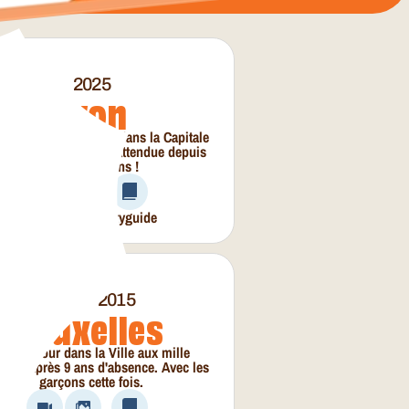
2025
Lyon
e toute première fois dans la Capitale
 Gaules. Une édition attendue depuis
plus de dix ans !
Vidéo
Photos
Cityguide
2024 - 2015
Bruxelles
otre retour dans la Ville aux mille
aines après 9 ans d'absence. Avec les
garçons cette fois.