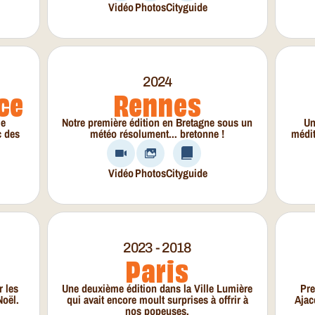
Vidéo
Photos
Cityguide
2024
ce
Rennes
le
Notre première édition en Bretagne sous un
Un
c des
météo résolument... bretonne !
médit
Vidéo
Photos
Cityguide
2023 - 2018
Paris
r les
Une deuxième édition dans la Ville Lumière
Pre
Noël.
qui avait encore moult surprises à offrir à
Ajac
nos popeuses.