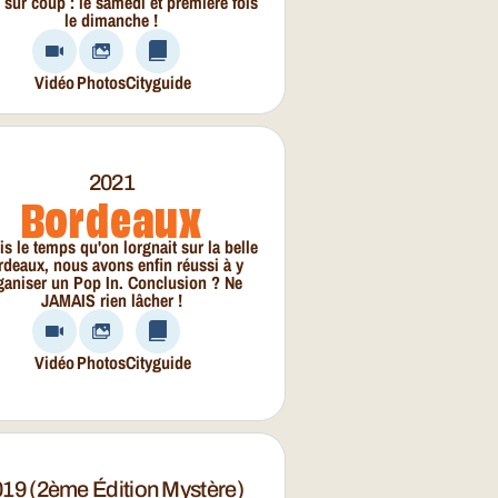
 sur coup : le samedi et première fois
le dimanche !
Vidéo
Photos
Cityguide
2021
Bordeaux
s le temps qu'on lorgnait sur la belle
rdeaux, nous avons enfin réussi à y
ganiser un Pop In. Conclusion ? Ne
JAMAIS rien lâcher !
Vidéo
Photos
Cityguide
19 (2ème Édition Mystère)