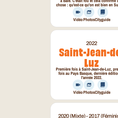
à Bâle. C'était fou et cela confirme
chose : qu'est-ce qu'on est bien en Su
Vidéo
Photos
Cityguide
2022
Saint-Jean-d
Luz
Première fois à Saint-Jean-de-Luz, pr
fois au Pays Basque, dernière éditi
l'année 2022.
Vidéo
Photos
Cityguide
2020 (mixte) - 2017 (fémini