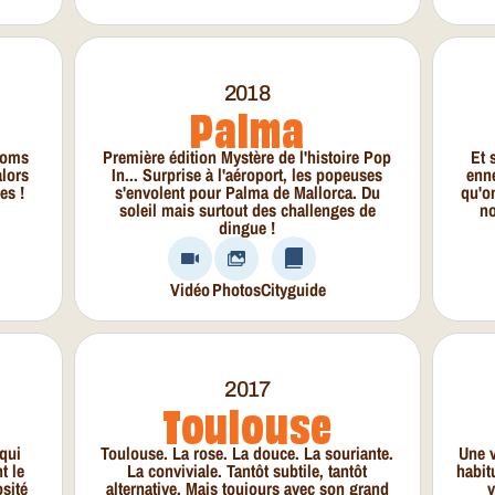
2018
Palma
 noms
Première édition Mystère de l'histoire Pop
Et 
alors
In... Surprise à l'aéroport, les popeuses
enne
es !
s'envolent pour Palma de Mallorca. Du
qu'o
soleil mais surtout des challenges de
no
dingue !
Vidéo
Photos
Cityguide
2017
Toulouse
qui
Toulouse. La rose. La douce. La souriante.
Une v
t le
La conviviale. Tantôt subtile, tantôt
habit
osité
alternative. Mais toujours avec son grand
v