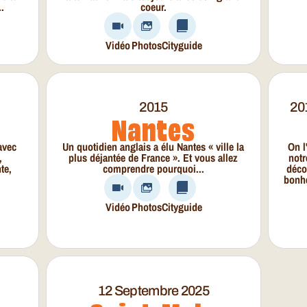
.
coeur.
Vidéo
Photos
Cityguide
2015
20
Nantes
avec
Un quotidien anglais a élu Nantes « ville la
On l
,
plus déjantée de France ». Et vous allez
notr
te,
comprendre pourquoi...
déco
bonhe
Vidéo
Photos
Cityguide
12 Septembre 2025