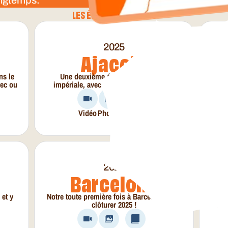
LES ÉDITIONS PASSÉES
2025
Ajaccio
ns le
Une deuxième édition dans la Cité
Notr
vec ou
impériale, avec les garçons cette fois !
des
Vidéo
Photos
Cityguide
2025
Barcelone
 et y
Notre toute première fois à Barcelone pour
N
clôturer 2025 !
font