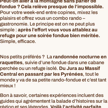
Peut-on aller à la montagne sans parler de
fondue ? Cela relève presque de l’impossible.
Pour votre week-end entre copines, mixez les
plaisirs et offrez vous un combo rando –
gastronomie. Le principe est on ne peut plus
simple :
après l’effort vous vous attablez au
refuge pour une soirée fondue bien méritée.
Simple, efficace.
Nos petits préférés ? La
randonnée nocturne en
raquettes
, suivie d’une fondue dans une cabane
perchée ou un refuge isolé.
Du
Jura
au
Massif
Central
en passant par les
Pyrénées
, tout le
monde y va de sa petite rando-fondue et c’est tant
mieux !
Bon à savoir, certaines expériences incluent des
guides qui agrémentent la balade d’histoires sur la
région et ses légendes.
Voilà l’activité parfaite