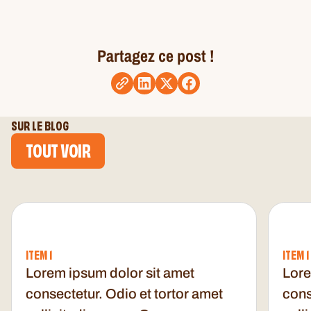
Partagez ce post !
SUR LE BLOG
TOUT VOIR
ITEM 1
ITEM 1
Lorem ipsum dolor sit amet
Lore
consectetur. Odio et tortor amet
cons