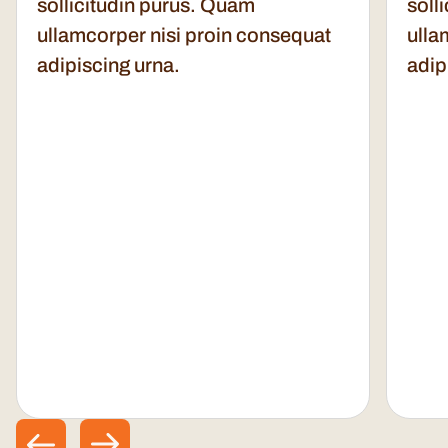
sollicitudin purus. Quam
soll
ullamcorper nisi proin consequat
ulla
adipiscing urna.
adip